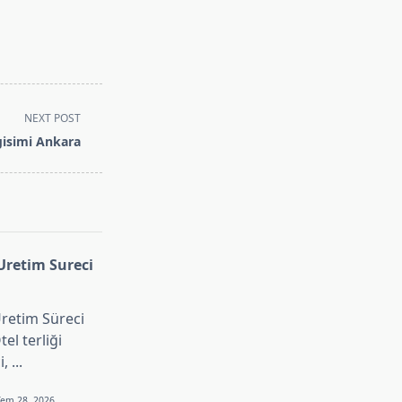
NEXT POST
gisimi Ankara
 Uretim Sureci
Üretim Süreci
tel terliği
i,
...
Tem 28, 2026