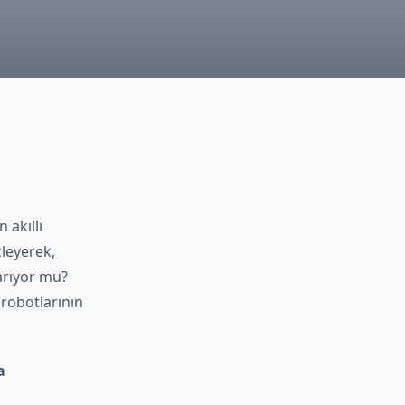
 akıllı
zleyerek,
yarıyor mu?
 robotlarının
a