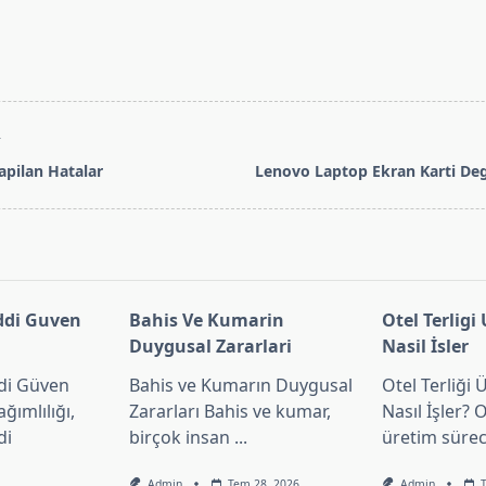
T
apilan Hatalar
Lenovo Laptop Ekran Karti De
span>
di Guven
Bahis Ve Kumarin
Otel Terligi
Duygusal Zararlari
Nasil İsler
di Güven
Bahis ve Kumarın Duygusal
Otel Terliği 
ğımlılığı,
Zararları Bahis ve kumar,
Nasıl İşler? O
di
birçok insan
...
üretim sürec
Admin
Tem 28, 2026
Admin