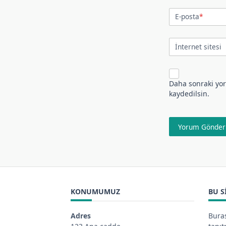
E-posta
*
İnternet sitesi
Daha sonraki yor
kaydedilsin.
KONUMUMUZ
BU S
Adres
Buras