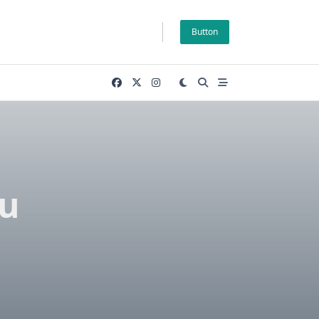
Button
u