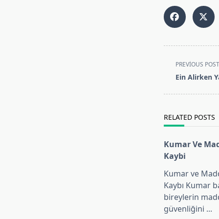
<span
PREVIOUS POS
class="nav-
Ein Alirken Y
subtitle
screen-
reader-
RELATED POSTS
text">Page</
Kumar Ve Mad
Kaybi
Kumar ve Mad
Kaybı Kumar ba
bireylerin mad
güvenliğini
...