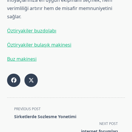
ihtiyaçlarınıza en uygun ekipmanı seçmek, hem
verimliliği artırır hem de misafir memnuniyetini
sağlar.
Öztiryakiler buzdolabı
Öztiryakiler bulaşık makinesi
Buz makinesi
<span
PREVIOUS POST
class="nav-
Sirketlerde Sozlesme Yonetimi
subtitle
NEXT POST
screen-
internet forumları