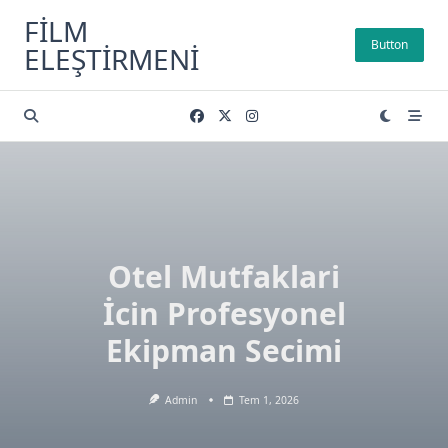
Skip
FILM
to
Button
ELEŞTIRMENI
content
Otel Mutfaklari
İcin Profesyonel
Ekipman Secimi
Admin
Tem 1, 2026