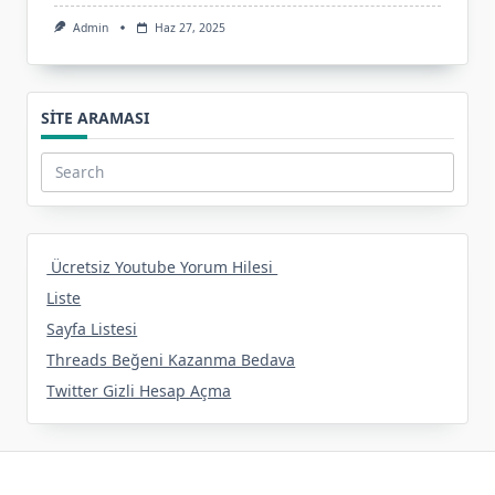
Admin
Haz 27, 2025
SITE ARAMASI
Search
for:
Ücretsiz Youtube Yorum Hilesi
Liste
Sayfa Listesi
Threads Beğeni Kazanma Bedava
Twitter Gizli Hesap Açma