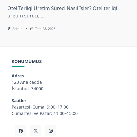
Otel Terliği Üretim Süreci Nasıl İşler? Otel terliği
üretim süreci,
...
Admin
Tem 28, 2026
KONUMUMUZ
Adres
123 Ana cadde
İstanbul, 34000
Saatler
Pazartesi–Cuma: 9:00–17:00
Cumartesi ve Pazar: 11:00–15:00