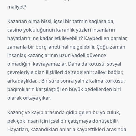
maliyet?
Kazanan olma hissi, içsel bir tatmin sağlasa da,
casino yolculuğunun karanlık yüzleri insanların
hayatlarını ne kadar etkileyebilir? Kaybedilen paralar,
zamanla bir borç laneti haline gelebilir. Çoğu zaman
insanlar, kazançlarının uzun vadeli güvence
olmadığını kavrayamazlar. Daha da kötüsü, sosyal
çevreleriyle olan ilişkileri de zedelenir; ailevi bağlar,
arkadaşlıklar… Bir süre sonra yalnız kalma korkusu,
bağımlıların karşılaştığı en büyük bedellerden biri
olarak ortaya çıkar.
Kazanç ve kayıp arasında gidip gelen bu yolculuk,
pek çok insan için içsel bir çatışmaya dönüşebilir.
Hayatları, kazandıkları anlarla kaybettikleri arasında