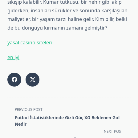
sıkışıp kalabilir. Kumar tutkusu, bir nehir gibi akıp
giderken, insanları sürükler ve sonunda karşılaşılan
maliyetler, bir yaşam tarzı haline gelir. Kim bilir, belki
de bu döngüyü kırmanın zamanı gelmiştir?
yasal casino siteleri
en iyi
<span
PREVIOUS POST
class="nav-
Futbol İstatistiklerinde Gizli Güç XG Beklenen Gol
subtitle
Nedir
screen-
NEXT POST