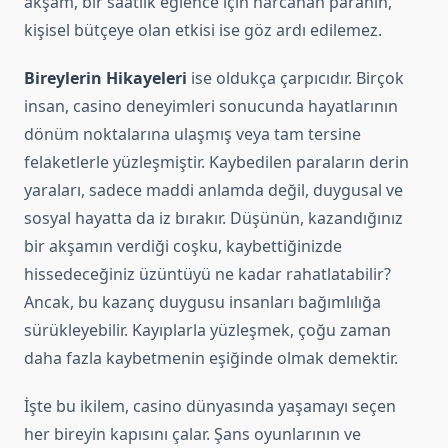
akşam, bir saatlik eğlence için harcanan paranın,
kişisel bütçeye olan etkisi ise göz ardı edilemez.
Bireylerin Hikayeleri
ise oldukça çarpıcıdır. Birçok
insan, casino deneyimleri sonucunda hayatlarının
dönüm noktalarına ulaşmış veya tam tersine
felaketlerle yüzleşmiştir. Kaybedilen paraların derin
yaraları, sadece maddi anlamda değil, duygusal ve
sosyal hayatta da iz bırakır. Düşünün, kazandığınız
bir akşamın verdiği coşku, kaybettiğinizde
hissedeceğiniz üzüntüyü ne kadar rahatlatabilir?
Ancak, bu kazanç duygusu insanları bağımlılığa
sürükleyebilir. Kayıplarla yüzleşmek, çoğu zaman
daha fazla kaybetmenin eşiğinde olmak demektir.
İşte bu ikilem, casino dünyasında yaşamayı seçen
her bireyin kapısını çalar. Şans oyunlarının ve