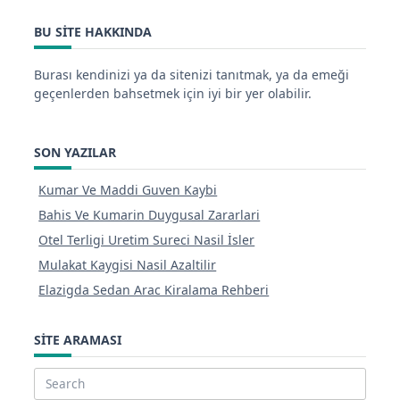
BU SITE HAKKINDA
Burası kendinizi ya da sitenizi tanıtmak, ya da emeği
geçenlerden bahsetmek için iyi bir yer olabilir.
SON YAZILAR
Kumar Ve Maddi Guven Kaybi
Bahis Ve Kumarin Duygusal Zararlari
Otel Terligi Uretim Sureci Nasil İsler
Mulakat Kaygisi Nasil Azaltilir
Elazigda Sedan Arac Kiralama Rehberi
SITE ARAMASI
Search