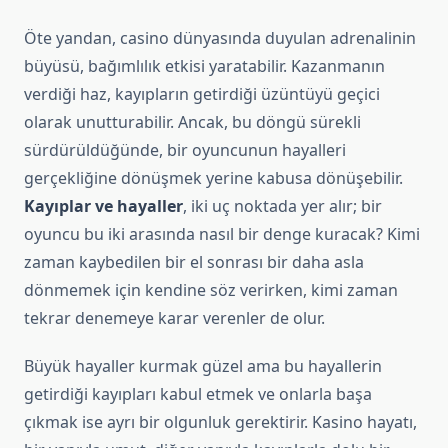
Öte yandan, casino dünyasında duyulan adrenalinin
büyüsü, bağımlılık etkisi yaratabilir. Kazanmanın
verdiği haz, kayıpların getirdiği üzüntüyü geçici
olarak unutturabilir. Ancak, bu döngü sürekli
sürdürüldüğünde, bir oyuncunun hayalleri
gerçekliğine dönüşmek yerine kabusa dönüşebilir.
Kayıplar ve hayaller
, iki uç noktada yer alır; bir
oyuncu bu iki arasında nasıl bir denge kuracak? Kimi
zaman kaybedilen bir el sonrası bir daha asla
dönmemek için kendine söz verirken, kimi zaman
tekrar denemeye karar verenler de olur.
Büyük hayaller kurmak güzel ama bu hayallerin
getirdiği kayıpları kabul etmek ve onlarla başa
çıkmak ise ayrı bir olgunluk gerektirir. Kasino hayatı,