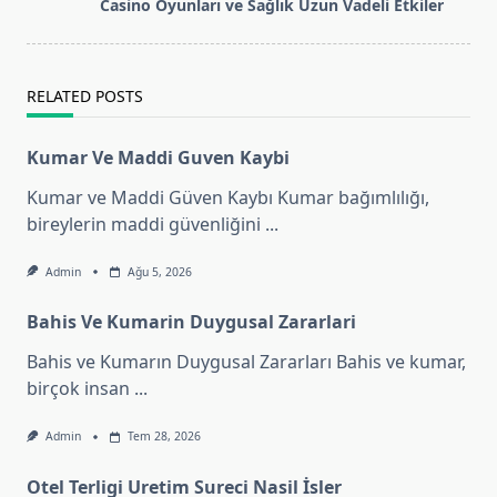
reader-
Casino Oyunları ve Sağlık Uzun Vadeli Etkiler
text">Page</span>
RELATED POSTS
Kumar Ve Maddi Guven Kaybi
Kumar ve Maddi Güven Kaybı Kumar bağımlılığı,
bireylerin maddi güvenliğini
...
Admin
Ağu 5, 2026
Bahis Ve Kumarin Duygusal Zararlari
Bahis ve Kumarın Duygusal Zararları Bahis ve kumar,
birçok insan
...
Admin
Tem 28, 2026
Otel Terligi Uretim Sureci Nasil İsler