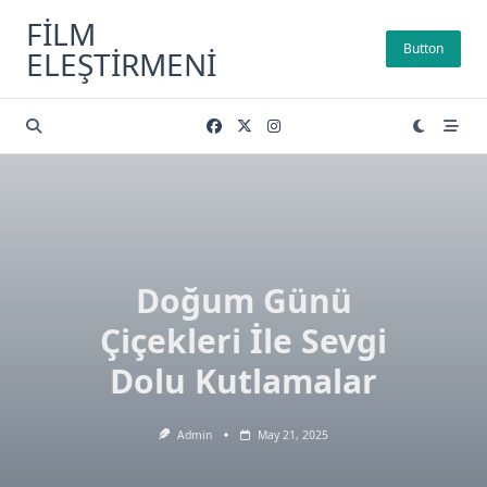
Skip
FILM
to
Button
ELEŞTIRMENI
content
Doğum Günü
Çiçekleri İle Sevgi
Dolu Kutlamalar
Admin
May 21, 2025