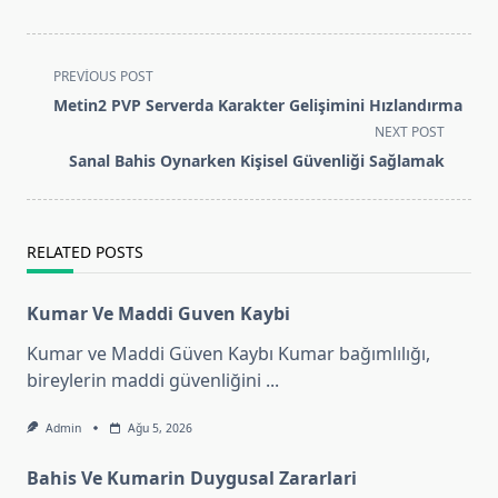
<span
PREVIOUS POST
class="nav-
Metin2 PVP Serverda Karakter Gelişimini Hızlandırma
subtitle
NEXT POST
screen-
Sanal Bahis Oynarken Kişisel Güvenliği Sağlamak
reader-
text">Page</span>
RELATED POSTS
Kumar Ve Maddi Guven Kaybi
Kumar ve Maddi Güven Kaybı Kumar bağımlılığı,
bireylerin maddi güvenliğini
...
Admin
Ağu 5, 2026
Bahis Ve Kumarin Duygusal Zararlari