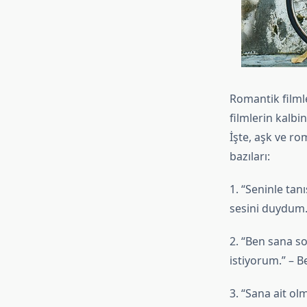
Romantik filmle
filmlerin kalbi
İşte, aşk ve ro
bazıları:
1. “Seninle tan
sesini duydum.
2. “Ben sana s
istiyorum.” – 
3. “Sana ait o