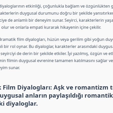
iyaloglarının etkinliği, çoğunlukla bağlam ve özgünlükten gel
arakterlerin duygusal durumunu doğru bir şekilde yansıtırke
iye de anlamlı bir deneyim sunar. Seyirci, karakterlerin yaş
 olur ve onlarla empati kurarak hikayenin içine çekilir.
ramatik film diyalogları, hüzün veya gerilim gibi yoğun duy
i bir rol oynar. Bu diyaloglar, karakterler arasındaki duygus
eyirciyi de derin bir şekilde etkiler. İyi yazılmış, özgün ve etk
cinin filmin duygusal evrenine tamamen katılmasını sağlar v
yim sunar.
Film Diyalogları: Aşk ve romantizm 
duygusal anların paylaşıldığı romantik
ki diyaloglar.