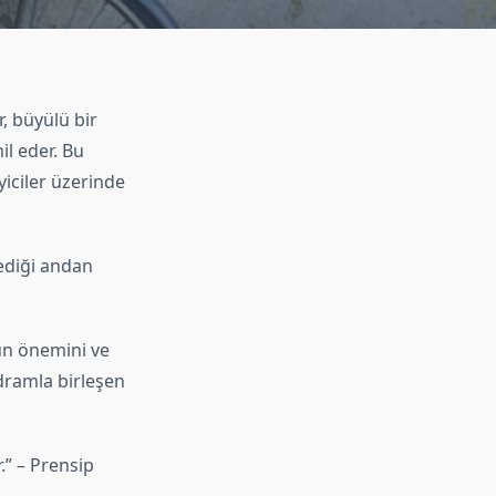
r, büyülü bir
l eder. Bu
yiciler üzerinde
mediği andan
ğun önemini ve
dramla birleşen
.” – Prensip