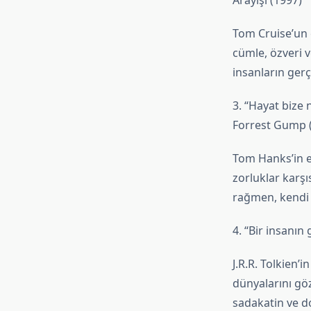
Arayışı (1997)
Tom Cruise’un 
cümle, özveri 
insanların ger
3. “Hayat bize 
Forrest Gump 
Tom Hanks’in e
zorluklar karşı
rağmen, kendi s
4. “Bir insanın
J.R.R. Tolkien’
dünyalarını gö
sadakatin ve d