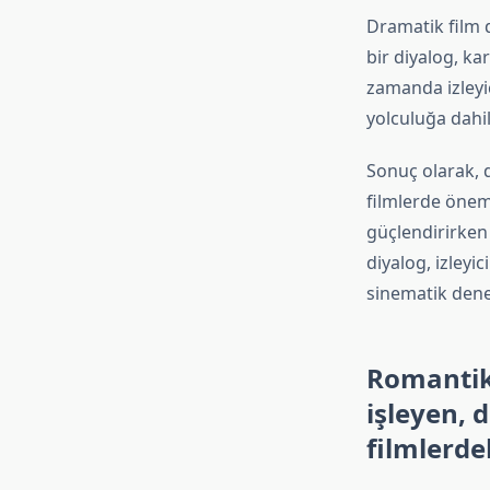
Dramatik film d
bir diyalog, k
zamanda izleyic
yolculuğa dahil
Sonuç olarak, d
filmlerde öneml
güçlendirirken s
diyalog, izleyi
sinematik dene
Romantik 
işleyen, 
filmlerde