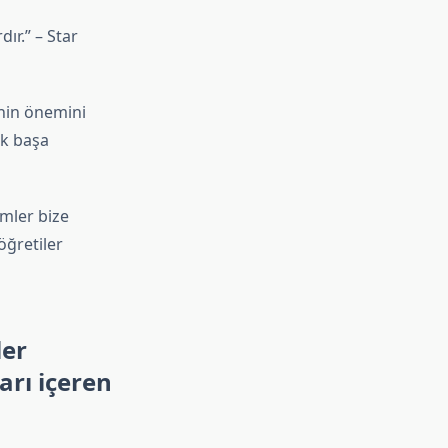
ır.” – Star
enin önemini
ak başa
lmler bize
öğretiler
ler
arı içeren