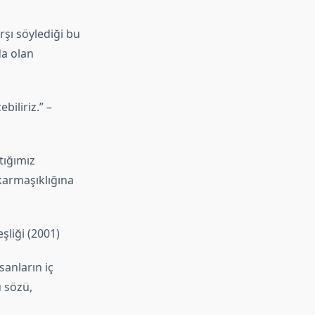
şı söylediği bu
da olan
biliriz.” –
tığımız
karmaşıklığına
şliği (2001)
sanların iç
 sözü,