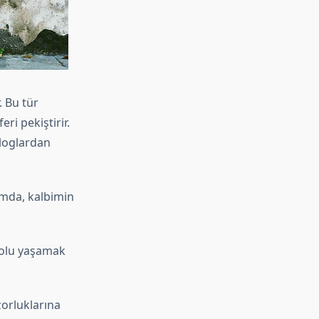
. Bu tür
ri pekiştirir.
aloglardan
ğımda, kalbimin
dolu yaşamak
orluklarına