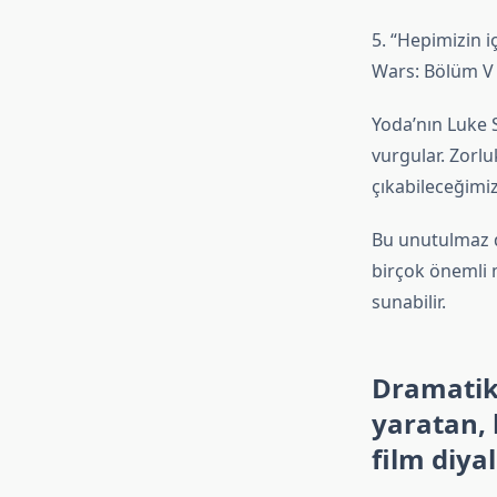
5. “Hepimizin i
Wars: Bölüm V 
Yoda’nın Luke 
vurgular. Zorlu
çıkabileceğimizi
Bu unutulmaz di
birçok önemli m
sunabilir.
Dramatik 
yaratan, 
film diyal