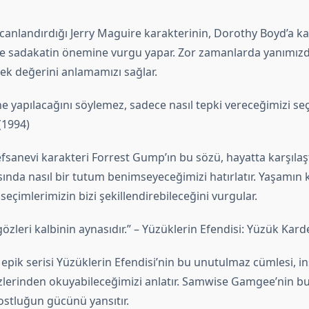
canlandırdığı Jerry Maguire karakterinin, Dorothy Boyd’a kar
ve sadakatin önemine vurgu yapar. Zor zamanlarda yanımız
çek değerini anlamamızı sağlar.
ne yapılacağını söylemez, sadece nasıl tepki vereceğimizi seçe
(1994)
fsanevi karakteri Forrest Gump’ın bu sözü, hayatta karşılaş
sında nasıl bir tutum benimseyeceğimizi hatırlatır. Yaşamın 
eçimlerimizin bizi şekillendirebileceğini vurgular.
 gözleri kalbinin aynasıdır.” – Yüzüklerin Efendisi: Yüzük Karde
in epik serisi Yüzüklerin Efendisi’nin bu unutulmaz cümlesi, in
zlerinden okuyabileceğimizi anlatır. Samwise Gamgee’nin bu
ostluğun gücünü yansıtır.