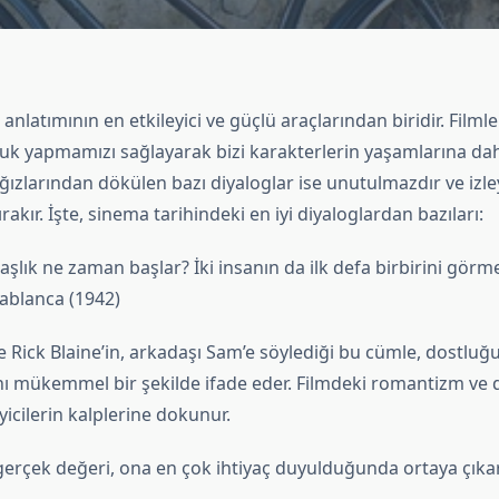
anlatımının en etkileyici ve güçlü araçlarından biridir. Filmle
uk yapmamızı sağlayarak bizi karakterlerin yaşamlarına dahi
ğızlarından dökülen bazı diyaloglar ise unutulmazdır ve izle
ırakır. İşte, sinema tarihindeki en iyi diyaloglardan bazıları:
adaşlık ne zaman başlar? İki insanın da ilk defa birbirini gör
sablanca (1942)
e Rick Blaine’in, arkadaşı Sam’e söylediği bu cümle, dostlu
ını mükemmel bir şekilde ifade eder. Filmdeki romantizm ve 
eyicilerin kalplerine dokunur.
 gerçek değeri, ona en çok ihtiyaç duyulduğunda ortaya çıkar