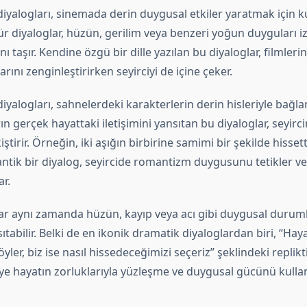
iyalogları, sinemada derin duygusal etkiler yaratmak için k
tür diyaloglar, hüzün, gerilim veya benzeri yoğun duyguları iz
 taşır. Kendine özgü bir dille yazılan bu diyaloglar, filmleri
ını zenginleştirirken seyirciyi de içine çeker.
iyalogları, sahnelerdeki karakterlerin derin hisleriyle bağl
rın gerçek hayattaki iletişimini yansıtan bu diyaloglar, seyirc
tirir. Örneğin, iki aşığın birbirine samimi bir şekilde hissett
ntik bir diyalog, seyircide romantizm duygusunu tetikler ve
r.
ar aynı zamanda hüzün, kayıp veya acı gibi duygusal durumla
sıtabilir. Belki de en ikonik dramatik diyaloglardan biri, “Hay
ler, biz ise nasıl hissedeceğimizi seçeriz” şeklindeki replikti
iye hayatın zorluklarıyla yüzleşme ve duygusal gücünü kulla