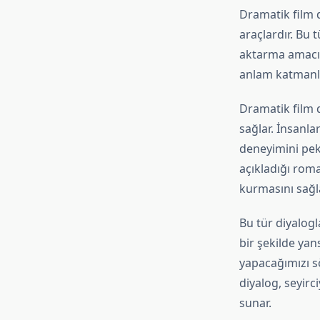
Dramatik film d
araçlardır. Bu 
aktarma amacını
anlam katmanlar
Dramatik film d
sağlar. İnsanla
deneyimini pekiş
açıkladığı roma
kurmasını sağla
Bu tür diyalogl
bir şekilde yan
yapacağımızı söy
diyalog, seyirc
sunar.