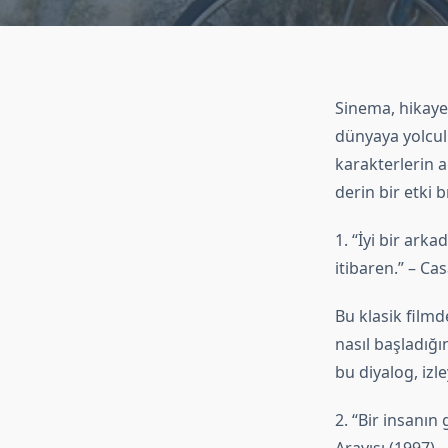
Sinema, hikaye 
dünyaya yolcul
karakterlerin a
derin bir etki b
1. “İyi bir ark
itibaren.” – Ca
Bu klasik filmd
nasıl başladığ
bu diyalog, izl
2. “Bir insanın