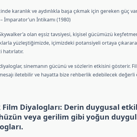
çinde karanlık ve aydınlıkla başa çıkmak için gereken güç vard
– İmparator’un İntikamı (1980)
Skywalker’a olan eşsiz tavsiyesi, kişisel gücümüzü keşfetm
klarla yüzleştiğimizde, içimizdeki potansiyeli ortaya çıkarar
 hatırlatır.
yaloglar, sinemanın gücünü ve sözlerin etkisini gösterir. Fi
esajı iletebilir ve hayatta bize rehberlik edebilecek değerli 
Film Diyalogları: Derin duygusal etki
hüzün veya gerilim gibi yoğun duygul
ogları.