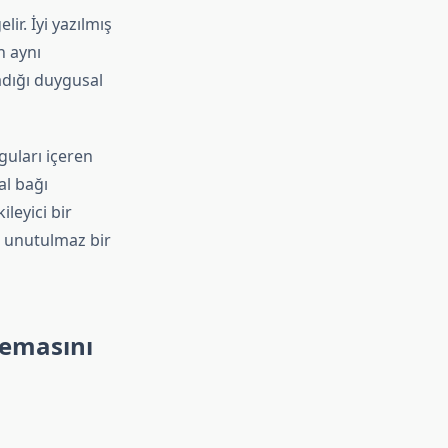
ir. İyi yazılmış
n aynı
adığı duygusal
guları içeren
al bağı
ileyici bir
e unutulmaz bir
temasını