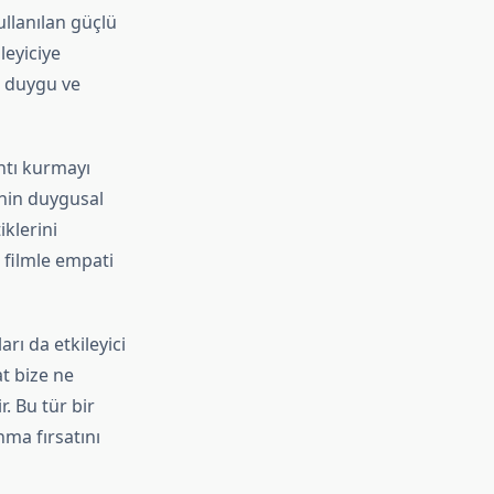
ullanılan güçlü
leyiciye
n duygu ve
antı kurmayı
inin duygusal
iklerini
 filmle empati
rı da etkileyici
at bize ne
r. Bu tür bir
nma fırsatını