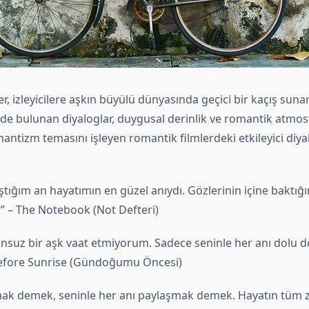
r, izleyicilere aşkın büyülü dünyasında geçici bir kaçış sunar
nde bulunan diyaloglar, duygusal derinlik ve romantik atmosfe
mantizm temasını işleyen romantik filmlerdeki etkileyici diy
ıştığım an hayatımın en güzel anıydı. Gözlerinin içine baktı
” – The Notebook (Not Defteri)
onsuz bir aşk vaat etmiyorum. Sadece seninle her anı dolu 
Before Sunrise (Gündoğumu Öncesi)
lmak demek, seninle her anı paylaşmak demek. Hayatın tüm z