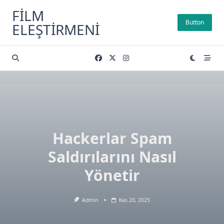
Skip
FILM
to
Button
ELEŞTIRMENI
content
Hackerlar Spam
Saldırılarını Nasıl
Yönetir
Admin
Kas 20, 2025