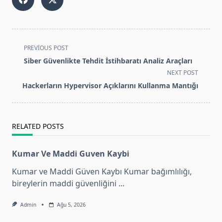
<span
PREVIOUS POST
class="nav-
Siber Güvenlikte Tehdit İstihbaratı Analiz Araçları
subtitle
NEXT POST
screen-
Hackerların Hypervisor Açıklarını Kullanma Mantığı
reader-
text">Page</span>
RELATED POSTS
Kumar Ve Maddi Guven Kaybi
Kumar ve Maddi Güven Kaybı Kumar bağımlılığı,
bireylerin maddi güvenliğini
...
Admin
Ağu 5, 2026