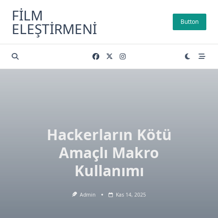
Skip
FILM
to
Button
ELEŞTIRMENI
content
Hackerların Kötü
Amaçlı Makro
Kullanımı
Admin
Kas 14, 2025