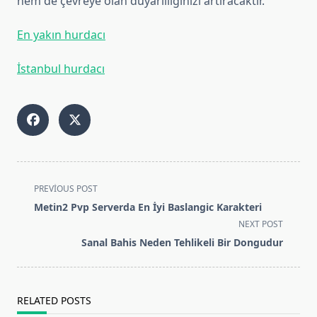
hem de çevreye olan duyarlılığınızı artıracaktır.
En yakın hurdacı
İstanbul hurdacı
<span
PREVIOUS POST
class="nav-
Metin2 Pvp Serverda En İyi Baslangic Karakteri
subtitle
NEXT POST
screen-
Sanal Bahis Neden Tehlikeli Bir Dongudur
reader-
text">Page</span>
RELATED POSTS