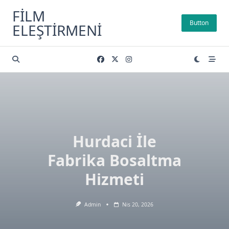
Skip
FILM
to
Button
ELEŞTIRMENI
content
Hurdaci İle
Fabrika Bosaltma
Hizmeti
Admin
Nis 20, 2026