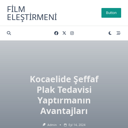
Skip
FILM
to
Button
ELEŞTIRMENI
content
Kocaelide Şeffaf
Plak Tedavisi
Yaptırmanın
Avantajları
Admin
Eyl 14, 2024