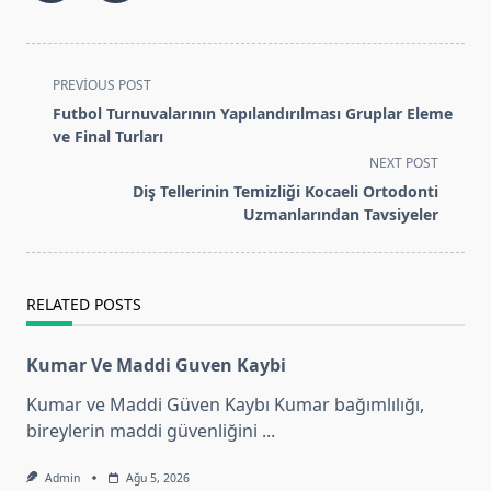
<span
PREVIOUS POST
class="nav-
Futbol Turnuvalarının Yapılandırılması Gruplar Eleme
subtitle
ve Final Turları
screen-
NEXT POST
reader-
Diş Tellerinin Temizliği Kocaeli Ortodonti
text">Page</span>
Uzmanlarından Tavsiyeler
RELATED POSTS
Kumar Ve Maddi Guven Kaybi
Kumar ve Maddi Güven Kaybı Kumar bağımlılığı,
bireylerin maddi güvenliğini
...
Admin
Ağu 5, 2026