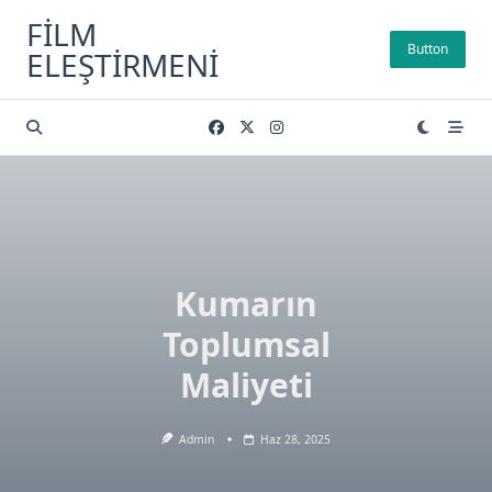
Skip
FILM
to
Button
ELEŞTIRMENI
content
Kumarın
Toplumsal
Maliyeti
Admin
Haz 28, 2025