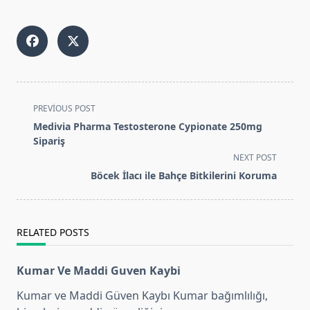
<span
PREVIOUS POST
class="nav-
Medivia Pharma Testosterone Cypionate 250mg
subtitle
Sipariş
screen-
NEXT POST
reader-
Böcek İlacı ile Bahçe Bitkilerini Koruma
text">Page</span>
RELATED POSTS
Kumar Ve Maddi Guven Kaybi
Kumar ve Maddi Güven Kaybı Kumar bağımlılığı,