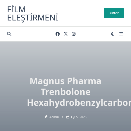
Skip
FILM
to
Button
ELEŞTIRMENI
content
Magnus Pharma
Trenbolone
Hexahydrobenzylcarbo
Admin
Eyl 5, 2025