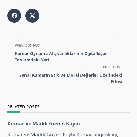
<span
PREVIOUS POST
class="nav-
Kumar Oynama Alışkanlıklarının Dijitalleşen
subtitle
Toplumdaki Yeri
screen-
NEXT POST
reader-
Sanal Kumarın Etik ve Moral Değerler Üzerindeki
text">Page</span>
Etkisi
RELATED POSTS
Kumar Ve Maddi Guven Kaybi
Kumar ve Maddi Güven Kaybı Kumar bağımlılığı,