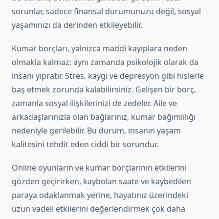
sorunlar, sadece finansal durumunuzu değil, sosyal
yaşamınızı da derinden etkileyebilir.
Kumar borçları, yalnızca maddi kayıplara neden
olmakla kalmaz; aynı zamanda psikolojik olarak da
insanı yıpratır. Stres, kaygı ve depresyon gibi hislerle
baş etmek zorunda kalabilirsiniz. Gelişen bir borç,
zamanla sosyal ilişkilerinizi de zedeler. Aile ve
arkadaşlarınızla olan bağlarınız, kumar bağımlılığı
nedeniyle gerilebilir. Bu durum, insanın yaşam
kalitesini tehdit eden ciddi bir sorundur.
Online oyunların ve kumar borçlarının etkilerini
gözden geçirirken, kaybolan saate ve kaybedilen
paraya odaklanmak yerine, hayatınız üzerindeki
uzun vadeli etkilerini değerlendirmek çok daha