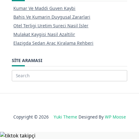
Kumar Ve Maddi Guven Kaybi
Bahis Ve Kumarin Duygusal Zararlari
Otel Terligi Uretim Sureci Nasil İsler
Mulakat Kaygisi Nasil Azaltilir
Elazigda Sedan Arac Kiralama Rehberi
SITE ARAMASI
Search
for:
Copyright © 2026
Yuki Theme
Designed By
WP Moose