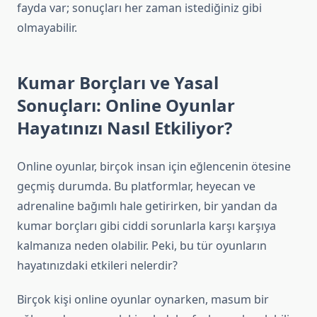
fayda var; sonuçları her zaman istediğiniz gibi
olmayabilir.
Kumar Borçları ve Yasal
Sonuçları: Online Oyunlar
Hayatınızı Nasıl Etkiliyor?
Online oyunlar, birçok insan için eğlencenin ötesine
geçmiş durumda. Bu platformlar, heyecan ve
adrenaline bağımlı hale getirirken, bir yandan da
kumar borçları gibi ciddi sorunlarla karşı karşıya
kalmanıza neden olabilir. Peki, bu tür oyunların
hayatınızdaki etkileri nelerdir?
Birçok kişi online oyunlar oynarken, masum bir