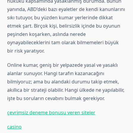
hukuku kapsamında yasaklanmış durumda. Bunun
yanında, ABD’deki bazı eyaletler de kendi kanunlarını
sıkı tutuyor, bu yüzden kumar yerlerinde dikkat
etmek şart. Birçok kişi, belirsizlik içinde bu oyunun
peşinden koşarken, aslında nerede
oynayabileceklerini tam olarak bilmemeleri büyük
bir risk yaratıyor.
Online kumar, geniş bir yelpazede yasal ve yasaklı
alanlar sunuyor. Hangi tarafın kazanacağını
bilmiyoruz; ama bu alandaki durumu takip etmek,
akıllıca bir strateji olabilir. Hangi ülkede ne yapılabilir,
işte bu soruların cevabını bulmak gerekiyor.
çevrimsiz deneme bonusu veren siteler
casino