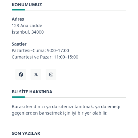
KONUMUMUZ
Adres
123 Ana cadde
İstanbul, 34000
Saatler
Pazartesi–Cuma: 9:00–17:00
Cumartesi ve Pazar: 11:00–15:00
BU SITE HAKKINDA
Burası kendinizi ya da sitenizi tanıtmak, ya da emeği
geçenlerden bahsetmek için iyi bir yer olabilir.
SON YAZILAR