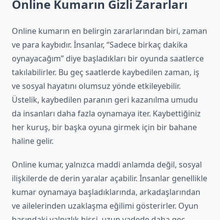
Online Kumarın Gizli Zararları
Online kumarın en belirgin zararlarından biri, zaman
ve para kaybıdır. İnsanlar, “Sadece birkaç dakika
oynayacağım” diye başladıkları bir oyunda saatlerce
takılabilirler. Bu geç saatlerde kaybedilen zaman, iş
ve sosyal hayatını olumsuz yönde etkileyebilir.
Üstelik, kaybedilen paranın geri kazanılma umudu
da insanları daha fazla oynamaya iter. Kaybettiğiniz
her kuruş, bir başka oyuna girmek için bir bahane
haline gelir.
Online kumar, yalnızca maddi anlamda değil, sosyal
ilişkilerde de derin yaralar açabilir. İnsanlar genellikle
kumar oynamaya başladıklarında, arkadaşlarından
ve ailelerinden uzaklaşma eğilimi gösterirler. Oyun
başındaki yalnızlık hissi, uzun vadede daha geç