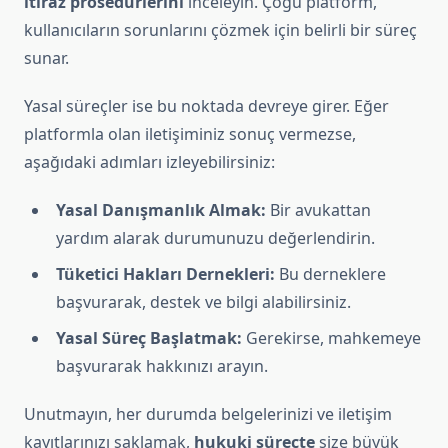
itiraz prosedürlerini
inceleyin. Çoğu platform,
kullanıcıların sorunlarını çözmek için belirli bir süreç
sunar.
Yasal süreçler ise bu noktada devreye girer. Eğer
platformla olan iletişiminiz sonuç vermezse,
aşağıdaki adımları izleyebilirsiniz:
Yasal Danışmanlık Almak:
Bir avukattan
yardım alarak durumunuzu değerlendirin.
Tüketici Hakları Dernekleri:
Bu derneklere
başvurarak, destek ve bilgi alabilirsiniz.
Yasal Süreç Başlatmak:
Gerekirse, mahkemeye
başvurarak hakkınızı arayın.
Unutmayın, her durumda belgelerinizi ve iletişim
kayıtlarınızı saklamak,
hukuki süreçte
size büyük