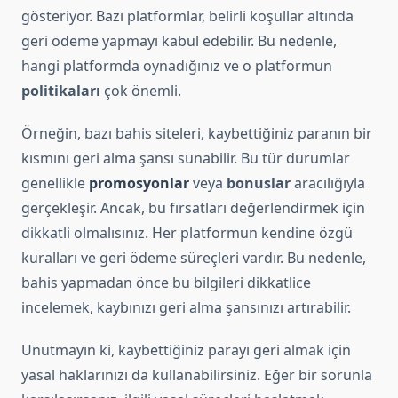
gösteriyor. Bazı platformlar, belirli koşullar altında
geri ödeme yapmayı kabul edebilir. Bu nedenle,
hangi platformda oynadığınız ve o platformun
politikaları
çok önemli.
Örneğin, bazı bahis siteleri, kaybettiğiniz paranın bir
kısmını geri alma şansı sunabilir. Bu tür durumlar
genellikle
promosyonlar
veya
bonuslar
aracılığıyla
gerçekleşir. Ancak, bu fırsatları değerlendirmek için
dikkatli olmalısınız. Her platformun kendine özgü
kuralları ve geri ödeme süreçleri vardır. Bu nedenle,
bahis yapmadan önce bu bilgileri dikkatlice
incelemek, kaybınızı geri alma şansınızı artırabilir.
Unutmayın ki, kaybettiğiniz parayı geri almak için
yasal haklarınızı da kullanabilirsiniz. Eğer bir sorunla