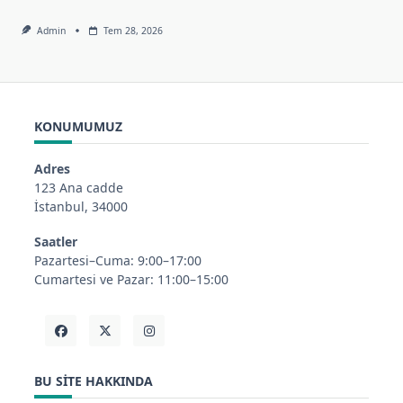
Admin
Tem 28, 2026
KONUMUMUZ
Adres
123 Ana cadde
İstanbul, 34000
Saatler
Pazartesi–Cuma: 9:00–17:00
Cumartesi ve Pazar: 11:00–15:00
BU SITE HAKKINDA