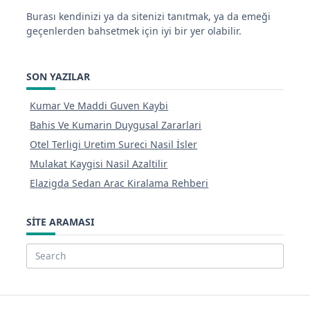
Burası kendinizi ya da sitenizi tanıtmak, ya da emeği
geçenlerden bahsetmek için iyi bir yer olabilir.
SON YAZILAR
Kumar Ve Maddi Guven Kaybi
Bahis Ve Kumarin Duygusal Zararlari
Otel Terligi Uretim Sureci Nasil İsler
Mulakat Kaygisi Nasil Azaltilir
Elazigda Sedan Arac Kiralama Rehberi
SITE ARAMASI
Search
for: