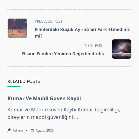
<span
PREVIOUS POST
class="nav-
Filmlerdeki Küçük Ayrıntıları Fark Etmediniz
subtitle
mi?
screen-
NEXT POST
reader-
Efsane Filmleri Yeniden Değerlendirdik
text">Page</span>
RELATED POSTS
Kumar Ve Maddi Guven Kaybi
Kumar ve Maddi Güven Kaybı Kumar bağımlılığı,
bireylerin maddi güvenliğini
...
Admin
Ağu 5, 2026