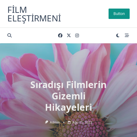
Skip
FILM
to
Button
ELEŞTIRMENI
content
Sıradışı Filmlerin
Gizemli
Hikayeleri
Admin
Ağu 15, 2023